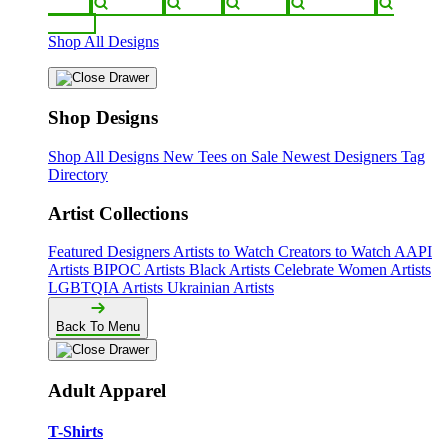
funny
movies
sci-fi
sports
television
vintage
Shop All Designs
Shop Designs
Shop All Designs
New Tees on Sale
Newest Designers
Tag
Directory
Artist Collections
Featured Designers
Artists to Watch
Creators to Watch
AAPI
Artists
BIPOC Artists
Black Artists
Celebrate Women Artists
LGBTQIA Artists
Ukrainian Artists
Back To Menu
Adult Apparel
T-Shirts