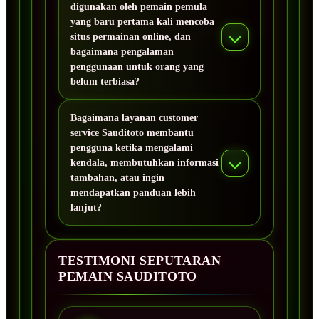
digunakan oleh pemain pemula
yang baru pertama kali mencoba
situs permainan online, dan
bagaimana pengalaman
penggunaan untuk orang yang
belum terbiasa?
Bagaimana layanan customer
service Sauditoto membantu
pengguna ketika mengalami
kendala, membutuhkan informasi
tambahan, atau ingin
mendapatkan panduan lebih
lanjut?
TESTIMONI SEPUTARAN
PEMAIN SAUDITOTO