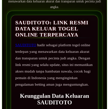
menawarkan data keluaran akurat dan transparan untuk pecinta judi
angka.
SAUDITOTO: LINK RESMI
DATA KELUAR TOGEL
ONLINE TERPERCAYA
SAUDITOTO
hadir sebagai platform togel online
terdepan yang menawarkan data keluaran akurat
dan transparan untuk pecinta judi angka. Dengan
link resmi yang selalu update, situs ini memastikan
akses mudah tanpa hambatan nawala, cocok bagi
pemain di Indonesia yang menginginkan
pengalaman betting aman juga menguntungkan.
Keunggulan Data Keluaran
SAUDITOTO