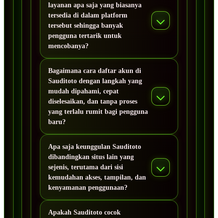
layanan apa saja yang biasanya
tersedia di dalam platform
tersebut sehingga banyak
pengguna tertarik untuk
mencobanya?
Bagaimana cara daftar akun di
Sauditoto dengan langkah yang
mudah dipahami, cepat
diselesaikan, dan tanpa proses
yang terlalu rumit bagi pengguna
baru?
Apa saja keunggulan Sauditoto
dibandingkan situs lain yang
sejenis, terutama dari sisi
kemudahan akses, tampilan, dan
kenyamanan penggunaan?
Apakah Sauditoto cocok